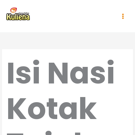
Lewati
Main
ke
Men
konten
Isi Nasi
Kotak