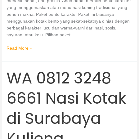
menarik, sehat, dan praktis. Anda dapat memilih bento karakter
yang menggemaskan atau menu nasi kuning tradisional yang
penuh makna. Paket bento karakter Paket ini biasanya
menggunakan kotak bento yang sekat-sekatnya dihias dengan
berbagai karakter lucu dan warna-warni dari nasi, sosis,
sayuran, atau keju. Pilihan paket
Read More »
WA 0812 3248
WA
0812
3248
6661 Nasi Kotak
6661
Nasi
Kotak
di Surabaya
di
Surabaya
Kuliena
Kuliena
Catering